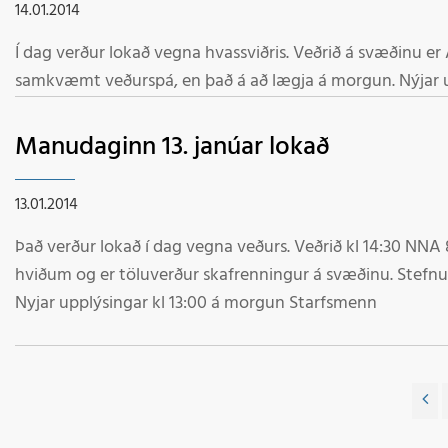
14.01.2014
Í dag verður lokað vegna hvassviðris. Veðrið á svæðinu er ANA 8-16m/sek og hviður 20-25m/sek og verður veðrið svona í dag
Manudaginn 13. janúar lokað
13.01.2014
Það verður lokað í dag vegna veðurs. Veðrið kl 14:30 NNA 8-12m/sek og 16-20m/sek í
hviðum og er töluverður skafrenningur á svæðinu. Stefnum á að opna á morgun kl 16-19
Nyjar upplýsingar kl 13:00 á morgun Starfsmenn