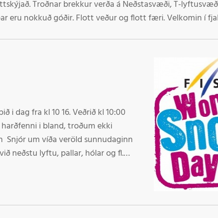
g léttskýjað. Troðnar brekkur verða á Neðstasvæði, T-lyftusvæð
 eru nokkuð góðir. Flott veður og flott færi. Velkomin í fjal
og harðfenni i bland, troðum ekki
inn
ið neðstu lyftu, pallar, hólar og fl.
 frítt í fjallið og frían búnað á
sunnudaginn í tilefni WORLD SNOW DAY eða Snjór um víða veröld Velkomin i skardsdalinn