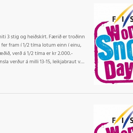
iti 3 stig og heiðskírt. Færið er troðinn
ið, verð á 1/2 tíma er kr 2.000.-
a verður á milli 13-15, leikjabraut við
s. Bjóðum börnum (17 ára og yngri) frítt
SNOW DAY eða Snjór um víða veröld