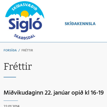
Leita
SKÍÐAKENNSLA
FORSÍÐA
/
FRÉTTIR
Fréttir
Miðvikudaginn 22. janúar opið kl 16-19
22.01.2014