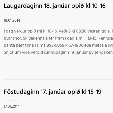
Laugardaginn 18. janúar opið kl 10-16
18.01.2014
Í dag verður opið frá kl 10-16. Veðrið kl 08:30 vestan gola, h
þurr snór. Skíðakennsla fer fram í dag á milli 13-15, kennsla fer fram í 1/2 tíma lotum einn í einu,
panta þarf tíma í síma 893-5059/467-1806 eða mæta á svæð
Snjór um víða veröld sunnudaginn 19. janúar Byrjendakennsl
neðstu lyftu, pallar, hólar og fl. Kakó í boði skíðasvæðisin
í fjallið og frían búnað á sunnudaginn í tilefni WORLD 
Velkomin í fjallið
Föstudaginn 17. janúar opið kl 15-19
17.01.2014