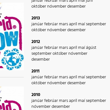
janúar
febrúar
mars
apríl
maí
júní
október
nóvember
desember
2013
janúar
febrúar
mars
apríl
maí
september
október
nóvember
desember
2012
janúar
febrúar
mars
apríl
maí
ágúst
september
október
nóvember
desember
2011
janúar
febrúar
mars
apríl
maí
september
október
nóvember
desember
2010
janúar
febrúar
mars
apríl
maí
september
nóvember
desember