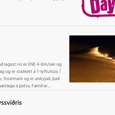
isins. Skíðakennsla fer
m í 1/2 tíma lotum og eru tímapantanir
ma 893-5059/467-1806. Verð fyrir per 1/2 er kr 2.000.- Velkomin í fjallið í dag. Starfsmenn
n að lagast nú er ENE 4-8m/sek og
g og er staðsett á T-lyftuhúsi. Í
k, frostmark og er alskýjað, það
a á þetta. Færið er
ssviðris