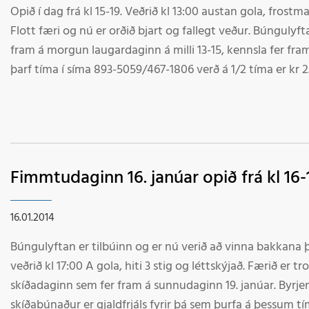
Opið í dag frá kl 15-19. Veðrið kl 13:00 austan gola, frostma
Flott færi og nú er orðið bjart og fallegt veður. Búngulyfta opnar á morgun. Skíðakennsla fer
fram á morgun laugardaginn á milli 13-15, kennsla fer fram
þarf tíma í síma 893-5059/467-1806 verð á 1/2 tíma er kr 2.000.- Snjór um ví
sunnudaginn 19. janúar Byrjendakennsla verður á milli 13-15
hólar og fl. Kakkó í boði skíðasvæðisins. Bjóðum börnum (17 á
búnað á sunnudaginn í tilefni WORLD SNOW DAY eða Snjór um víða ver
Starfsmenn
Fimmtudaginn 16. janúar opið frá kl 16-
16.01.2014
Búngulyftan er tilbúinn og er nú verið að vinna bakkana þar. Í dag verður opið frá kl 
veðrið kl 17:00 A gola, hiti 3 stig og léttskýjað. Færið er troðinn þurr s
skíðadaginn sem fer fram á sunnudaginn 19. janúar. Byrjen
skíðabúnaður er gjaldfrjáls fyrir þá sem þurfa á þessum tíma.