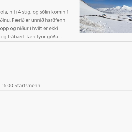
la, hiti 4 stig, og sólin komin í
arðfenni
pp og niður í hvilt er ekki
Lokað í dag opnum á morgun miðvikudaginn 22. janúar kl 16 00 Starfsmenn