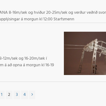
samkvæmt veðurspá, en það á að lægja á morgun. Nýjar upplýsingar á morgun kl 12:00 Starfsmenn
1
2
3
4