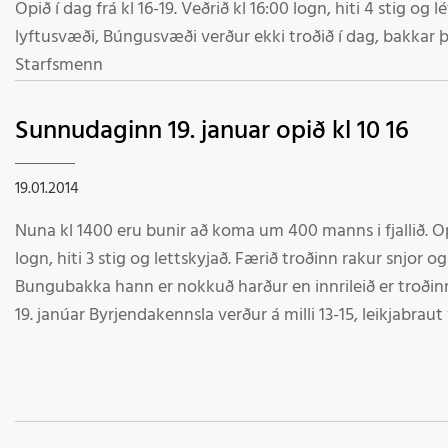
Opið í dag frá kl 16-19. Veðrið kl 16:00 logn, hiti 4 stig o
lyftusvæði, Búngusvæði verður ekki troðið í dag, bakkar þar
Starfsmenn
Sunnudaginn 19. januar opið kl 10 16
19.01.2014
Nuna kl 1400 eru bunir að koma um 400 manns i fjallið. Opið i dag fra kl 10 16. Veðrið kl 10:00
logn, hiti 3 stig og lettskyjað. Færið troðinn rakur snjor 
Bungubakka hann er nokkuð harður en innrileið er troðinn Snjór um víða veröld sunnudag
19. janúar Byrjendakennsla verður á milli 13-15, leikjabraut v
Kakó í boði skíðasvæðisins. Bjóðum börnum (17 ára og yngri)