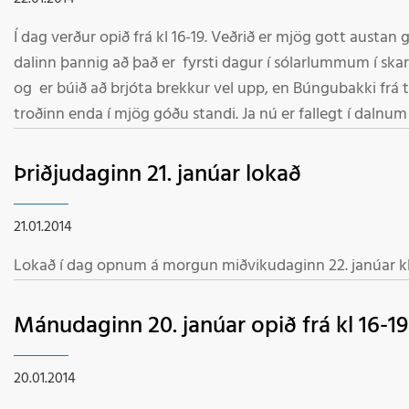
Í dag verður opið frá kl 16-19. Veðrið er mjög gott austan go
dalinn þannig að það er fyrsti dagur í sólarlummum í skarðinu. Færið er unnið h
og er búið að brjóta brekkur vel upp, en Búngubakki frá to
troðinn enda í mjög góðu standi. Ja nú er fallegt í dalnum og frábært færi fyrir góða
stálkanta. Velkomin í Skarðdalinn Starfsmenn
Þriðjudaginn 21. janúar lokað
21.01.2014
Mánudaginn 20. janúar opið frá kl 16-19
20.01.2014