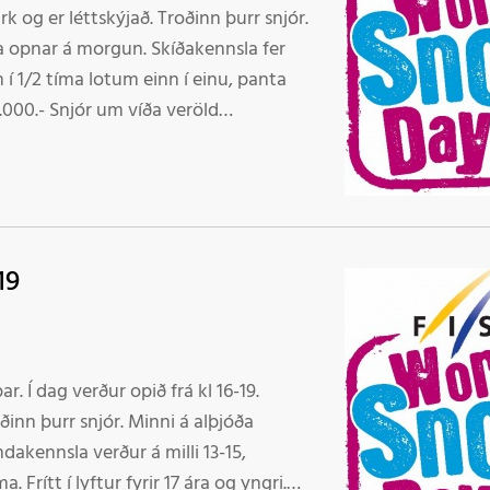
rk og er léttskýjað. Troðinn þurr snjór.
 í 1/2 tíma lotum einn í einu, panta
ða veröld
, leikjabraut við neðstu lyftu, pallar,
ra og yngri) frítt í fjallið og frían
öld Velkomin í fjallið
19
16-19.
njór. Minni á alþjóða
dakennsla verður á milli 13-15,
 Frítt í lyftur fyrir 17 ára og yngri.