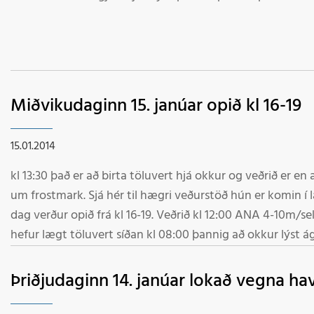
Leikjabraut við neðstu lyftu, pallar, hólar og fl. Kakkó í boði skíðasvæð
fram á laugardaginn 18. janúar kl 13-15 og fer kennsla fra
í sí
Miðvikudaginn 15. janúar opið kl 16-19
15.01.2014
kl 13:30 það er að birta töluvert hjá okkur og veðrið er e
um frostmark. Sjá hér til hægri veðurstöð hún er komin í la
dag verður opið frá kl 16-19. Veðrið kl 12:00 ANA 4-10m/se
hefur lægt töluvert síðan kl 08:00 þannig að okkur lýst ágætleg
troðinn þurr snjór Velkomin í fjallið
Þriðjudaginn 14. janúar lokað vegna hav