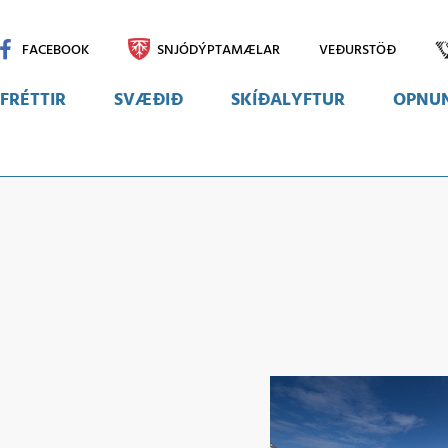
FACEBOOK
SNJÓDÝPTAMÆLAR
VEÐURSTÖÐ
FRÉTTIR
SVÆÐIÐ
SKÍÐALYFTUR
OPNUN
Svæðið
Myndir
Vefmyndavélar