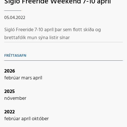
Sigló Freeride Weekend 7-10 apríl
05.04.2022
Sigló Freeride 7-10 apríl þar sem flott skíða og
brettafólk mun sýna listir sínar
FRÉTTASAFN
2026
febrúar
mars
apríl
2025
nóvember
2022
febrúar
apríl
október