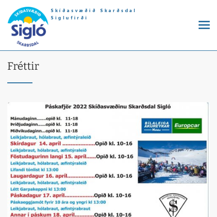
Skíðasvæðið Skarðsdal
Siglufirði
Fréttir