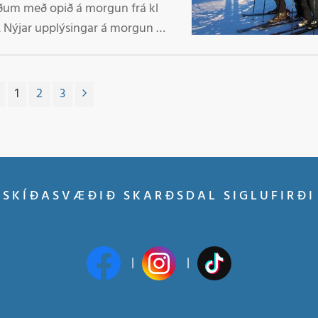
rðum með opið á morgun frá kl
1
2
3
SKÍÐASVÆÐIÐ SKARÐSDAL SIGLUFIRÐI