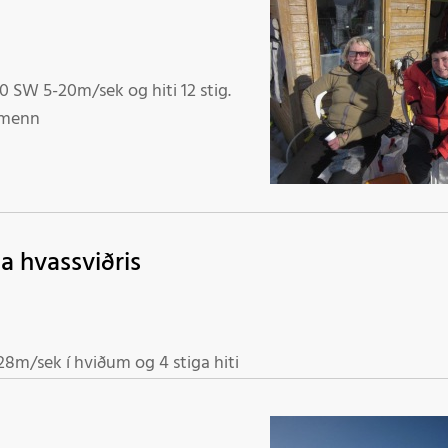
30 SW 5-20m/sek og hiti 12 stig.
n og gamlársdag. Starfsmenn
 hvassviðris
28m/sek í hviðum og 4 stiga hiti