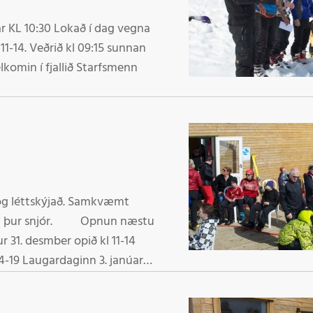
gna
iti 4 stig. S s sumar veður. Færið er blautur snjór. Velkomin í fjallið Starfsmenn
g og léttskýjað. Samkvæmt
. Opnun næstu
14-19 Laugardaginn 3. janúar
Starfsmenn