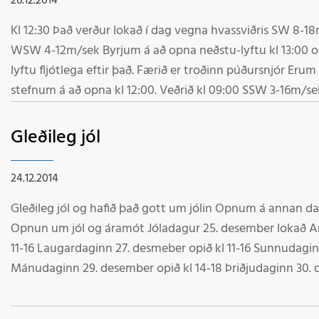
26.12.2014
Kl 12:30 Það verður lokað í dag vegna hvassviðris SW 8-18m/sek Gleðilega hátíð
WSW 4-12m/sek Byrjum á að opna neðstu-lyftu kl 13:00 
lyftu fljótlega eftir það. Færið er troðinn púðursnjór Erum að athuga aðstæður og
stefnum á að opna kl 12:00. Veðrið kl 09:00 SSW 3-16m/sek
á snjóinn ca 20 cm. Það er töluverð vinna að koma neðst
upplýsingar kl 10:30 Starfsmenn
Gleðileg jól
24.12.2014
Gleðileg jól og hafið það gott um jólin Opnum á annan dag jóla kl 11:00 Starfsmenn
Opnun um jól og áramót Jóladagur 25. desember lokað Annar í jólum 26. desmber opið kl
11-16 Laugardaginn 27. desmeber opið kl 11-16 Sunnudagin
Mánudaginn 29. desember opið kl 14-18 Þriðjudaginn 30. 
Gamlársdagur 31. desmber opið kl 11-14 Nýársdagur 1. jan