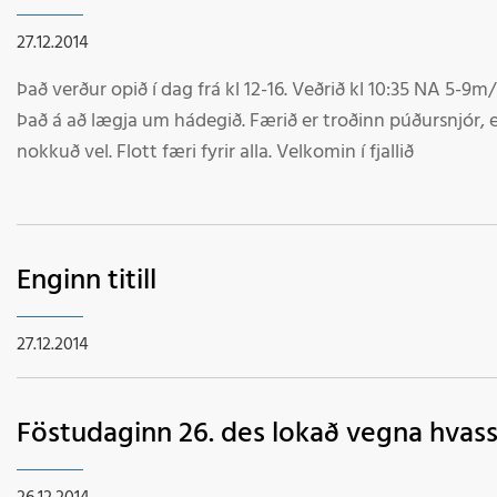
27.12.2014
Það verður opið í dag frá kl 12-16. Veðrið kl 10:35 NA 5-9m/
Það á að lægja um hádegið. Færið er troðinn púðursnjór, en brekkurnar eiga að hald
nokkuð vel. Flott færi fyrir alla. Velkomin í fjallið
Enginn titill
27.12.2014
Föstudaginn 26. des lokað vegna hvass