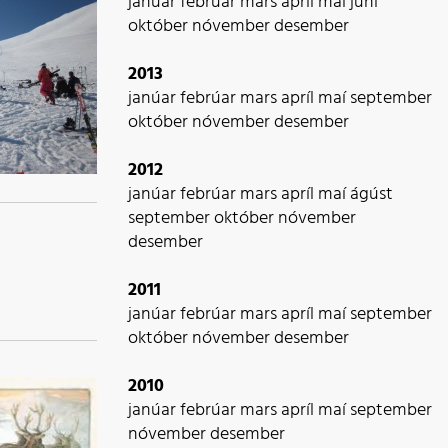
janúar
febrúar
mars
apríl
maí
júní
október
nóvember
desember
2013
janúar
febrúar
mars
apríl
maí
september
október
nóvember
desember
2012
janúar
febrúar
mars
apríl
maí
ágúst
september
október
nóvember
desember
2011
janúar
febrúar
mars
apríl
maí
september
október
nóvember
desember
2010
janúar
febrúar
mars
apríl
maí
september
nóvember
desember