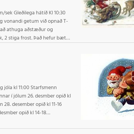
 Kl 10:30
og vonandi getum við opnað T-
, 2 stiga frost. Það hefur bætt
u 2 brekkunum inn. Nýjar
n 28. desember opið kl 11-16
desmber opið kl 14-18
úar lokað