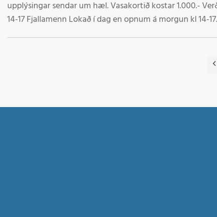
upplýsingar sendar um hæl. Vasakortið kostar 1.000.- Ve
14-17 Fjallamenn Lokað í dag en opnum á morgun kl 14-17. Nýjar upplýsingar á morgun kl
10:00 Fjallamenn