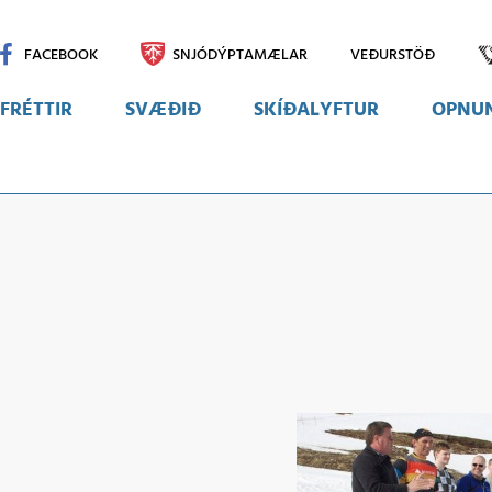
FACEBOOK
SNJÓDÝPTAMÆLAR
VEÐURSTÖÐ
FRÉTTIR
SVÆÐIÐ
SKÍÐALYFTUR
OPNUN
Svæðið
Myndir
Vefmyndavélar