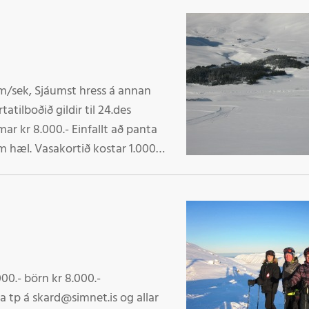
5m/sek, Sjáumst hress á annan
mar kr 8.000.- Einfallt að panta
 hæl. Vasakortið kostar 1.000.-
6-1254 kt 640908-0680 Gleðilega jól Starfsmenn
000.- börn kr 8.000.-
a tp á skard@simnet.is og allar