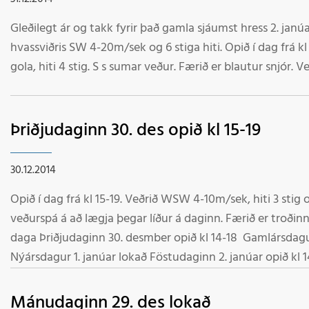
Gleðilegt ár og takk fyrir það gamla sjáumst hress 2. janúar KL 10:30 Lokað í dag ve
hvassviðris SW 4-20m/sek og 6 stiga hiti. Opið í dag frá kl 11-14. Veðrið kl 09:15 sunnan
gola, h
Þriðjudaginn 30. des opið kl 15-19
30.12.2014
Opið í dag frá kl 15-19. Veðrið WSW 4-10m/sek, hiti 3 sti
veðurspá á að lægja þegar líður á daginn. Færið er troðinn þur snjór
daga Þriðjudaginn 30. desmber opið kl 14-18 Gamlársdagur 31. desmber opið kl 11-14
Nýársdagur 1. janúar lokað Föstudaginn 2. janúar opið kl 
opið kl 11-16 Sunnudaginn 4. Janúar opið kl 11-16 
Mánudaginn 29. des lokað