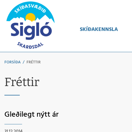
Leita
SKÍÐAKENNSLA
FORSÍÐA
/
FRÉTTIR
Fréttir
Gleðilegt nýtt ár
31.12.2014