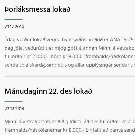
Þorláksmessa lokað
23.12.2014
Í dag verður lokað vegna hvassviðris. Veðrið er ANA 15-2
dag jóla, veðurútlit er mjög gott á annan Minni á vetrakortatilboðið gildir til 24.des
fullorðnir kr 21.000.- börn kr 8.000.- framhalds/háskólane
senda tp á skard@simnet.is og allar upplýsingar sendar um
Reikningur 1102-2
Mánudaginn 22. des lokað
22.12.2014
Minni á vetrakortatilboðið gildir til 24.des fullorðnir kr 21.
framhalds/háskólanemar kr 8.000.- Einfallt að panta send