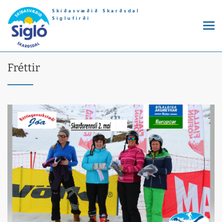
Skíðasvæðið Skarðsdal
Siglufirði
Fréttir