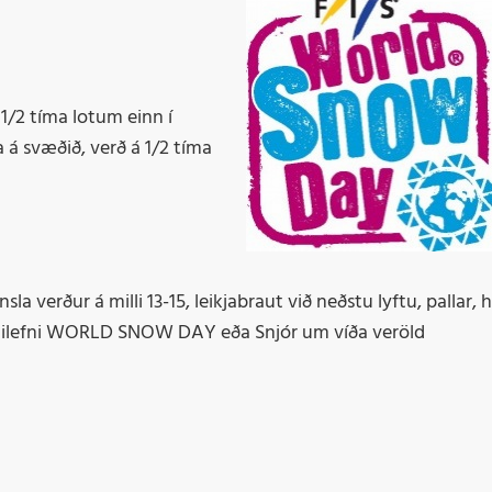
í 1/2 tíma lotum einn í
á svæðið, verð á 1/2 tíma
 verður á milli 13-15, leikjabraut við neðstu lyftu, pallar, 
n í tilefni WORLD SNOW DAY eða Snjór um víða veröld