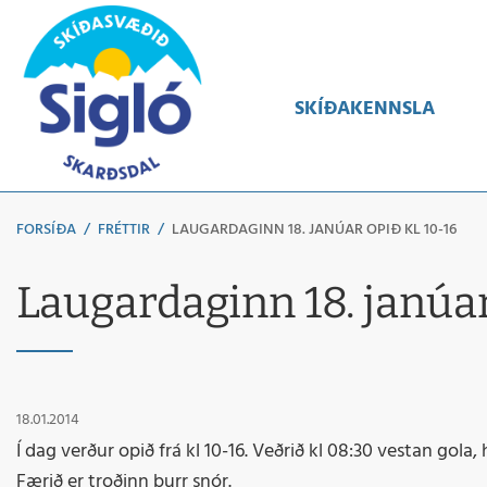
Leita
SKÍÐAKENNSLA
FORSÍÐA
/
FRÉTTIR
/
LAUGARDAGINN 18. JANÚAR OPIÐ KL 10-16
Laugardaginn 18. janúar
18.01.2014
Í dag verður opið frá kl 10-16. Veðrið kl 08:30 vestan gola, h
Færið er troðinn þurr snór.