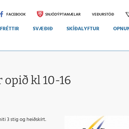
FACEBOOK
SNJÓDÝPTAMÆLAR
VEÐURSTÖÐ
FRÉTTIR
SVÆÐIÐ
SKÍÐALYFTUR
OPNUN
Svæðið
Myndir
Vefmyndavélar
 opið kl 10-16
iti 3 stig og heiðskírt.