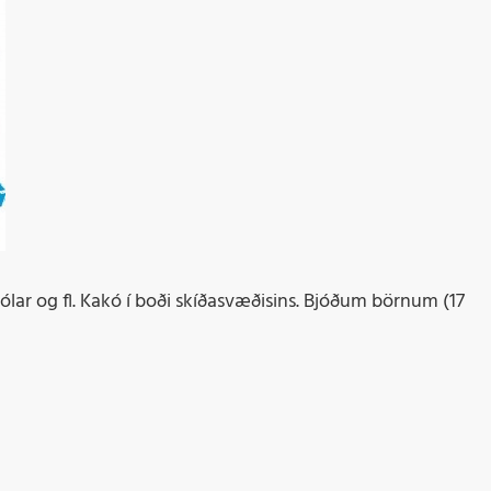
hólar og fl. Kakó í boði skíðasvæðisins. Bjóðum börnum (17