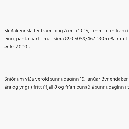
Skíðakennsla fer fram í dag á milli 13-15, kennsla fer fram 
einu, panta þarf tíma í síma 893-5059/467-1806 eða mæta 
er kr 2.000.-
Snjór um víða veröld sunnudaginn 19. janúar Byrjendakennsla
ára og yngri) frítt í fjallið og frían búnað á sunnudagin