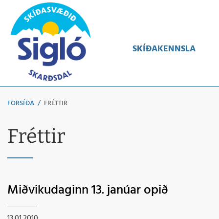
Leita
SKÍÐAKENNSLA
FORSÍÐA
/
FRÉTTIR
Fréttir
Miðvikudaginn 13. janúar opið
13.01.2010