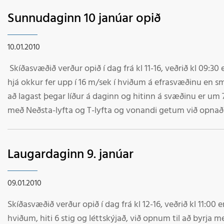
Sunnudaginn 10 janúar opið
10.01.2010
Skíðasvæðið verður opið í dag frá kl 11-16, veðrið kl 09:3
hjá okkur fer upp í 16 m/sek í hviðum á efrasvæðinu en
að lagast þegar líður á daginn og hitinn á svæðinu er um 7 
með Neðsta-lyfta og T-lyfta og vonandi getum við opnað B
opnun. Ath. það hefur tekið upp töluvert af snjó á svæðin
varlega það eru víða grjót sem standa upp úr á svæðinu. V
Laugardaginn 9. janúar
09.01.2010
Skíðasvæðið verður opið í dag frá kl 12-16, veðrið kl 11:00 
hviðum, hiti 6 stig og léttskýjað, við opnum til að byrja m