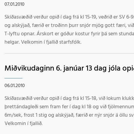
07.01.2010
Skíðasvæðið verður opið í dag frá kl 15-19, veðrið er SV 6-
og alskýjað, færið er troðinn þurr snjór mjög gott færi, 
T-lyftu opnar. Árskort er góður kostur fyrir þá sem stunda
helgar. Velkomin í fjallið starfsfólk.
Miðvikudaginn 6. janúar 13 dag jóla opi
06.01.2010
Skíðasvæðið verður opið í dag frá kl 15-18, við lokum klu
þrettándagleði sem fram fer í dag kl 18 og við fjölmennum
6m/sek, frost 1 stig og alskýjað, færið er nýr snjór á öllu s
Velkomin í fjallið.