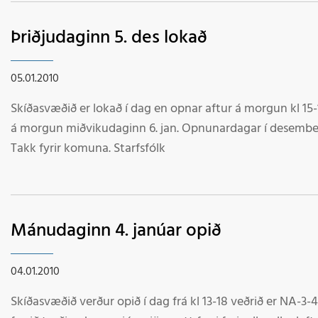
Þriðjudaginn 5. des lokað
05.01.2010
Skíðasvæðið er lokað í dag en opnar aftur á morgun kl 15-
á morgun miðvikudaginn 6. jan. Opnunardagar í desember
Takk fyrir komuna. Starfsfólk
Mánudaginn 4. janúar opið
04.01.2010
Skíðasvæðið verður opið í dag frá kl 13-18 veðrið er NA-3-4