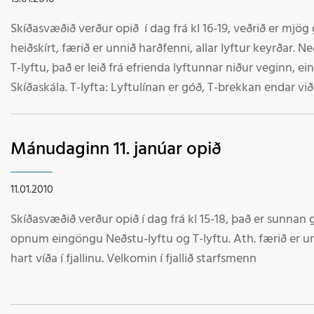
Skíðasvæðið verður opið í dag frá kl 16-19, veðrið er mjög g
heiðskírt, færið er unnið harðfenni, allar lyftur keyrðar. Ne
T-lyftu, það er leið frá efrienda lyftunnar niður veginn, ei
Skíðaskála. T-lyfta: Lyftulínan er góð, T-brekkan endar vi
þar er gott rennsli norður veginn að Þvergilinu og er góð b
Búngu-lyfta: er í mjög góðu standi allar brekkur inni. At
Mánudaginn 11. janúar opið
fara varlega. Velkomin í fjallið starfsmenn
11.01.2010
Skíðasvæðið verður opið í dag frá kl 15-18, það er sunnan g
opnum eingöngu Neðstu-lyftu og T-lyftu. Ath. færið er u
hart víða í fjallinu. Velkomin í fjallið starfsmenn