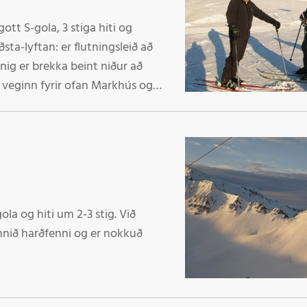
ott S-gola, 3 stiga hiti og
ðsta-lyftan: er flutningsleið að
nnig er brekka beint niður að
ð veginn fyrir ofan Markhús og
rekka niður Þvergilið að T-lyftu.
h. starfsmenn biðja skíðamenn að
ola og hiti um 2-3 stig. Við
nnið harðfenni og er nokkuð