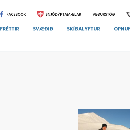
FACEBOOK
SNJÓDÝPTAMÆLAR
VEÐURSTÖÐ
FRÉTTIR
SVÆÐIÐ
SKÍÐALYFTUR
OPNUN
Svæðið
Myndir
Vefmyndavélar