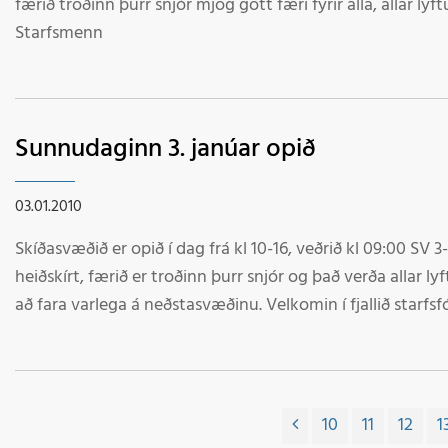
færið troðinn þurr snjór mjög gott færi fyrir alla, allar lyftu
Starfsmenn
Sunnudaginn 3. janúar opið
03.01.2010
Skíðasvæðið er opið í dag frá kl 10-16, veðrið kl 09:00 SV 3
heiðskírt, færið er troðinn þurr snjór og það verða allar lyf
að fara varlega á neðstasvæðinu. Velkomin í fjallið starfsf
10
11
12
1