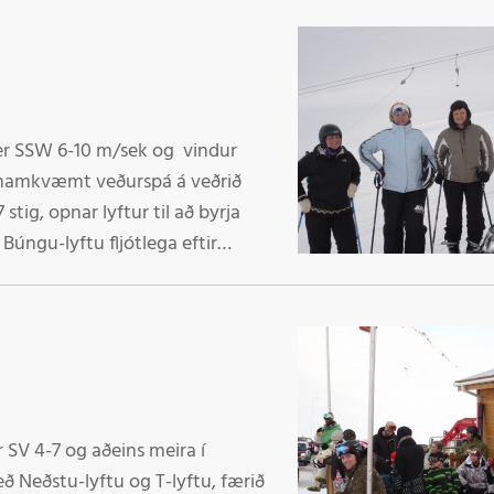
0 er SSW 6-10 m/sek og vindur
 smamkvæmt veðurspá á veðrið
stig, opnar lyftur til að byrja
úngu-lyftu fljótlega eftir
u og ég bið gesti að fara
elkomin í fjallið Starfsmenn
er SV 4-7 og aðeins meira í
eð Neðstu-lyftu og T-lyftu, færið