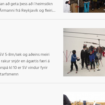
aman að geta þess að í heimsókn
rmanni frá Reykjavík og fleiri
0 SV 5-8m/sek og aðeins meiri
 rakur snjór en ágætis færi á
rspá kl 10 er SV vindur fyrir
 Starfsmenn