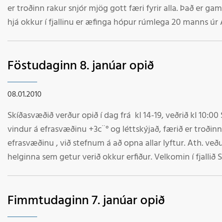
er troðinn rakur snjór mjög gott færi fyrir alla. Það er g
hjá okkur í fjallinu er æfinga hópur rúmlega 20 manns úr Á
góðir gestir. Velkomin í fjallið starfsmenn.
Föstudaginn 8. janúar opið
08.01.2010
Skíðasvæðið verður opið í dag frá kl 14-19, veðrið kl 10:0
vindur á efrasvæðinu +3c¨° og léttskýjað, færið er troðinn
efrasvæðinu , við stefnum á að opna allar lyftur. Ath. veðu
helginna sem getur verið okkur erfiður. Velkomin í fjallið
Fimmtudaginn 7. janúar opið