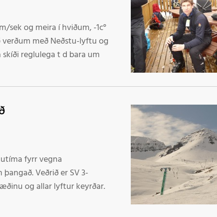
9m/sek og meira í hviðum, -1c°
við verðum með Neðstu-lyftu og
 skíði reglulega t d bara um
ð
kkutíma fyrr vegna
 þangað. Veðrið er SV 3-
væðinu og allar lyftur keyrðar.