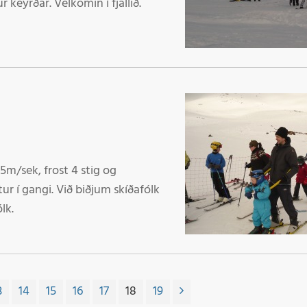
r keyrðar. Velkomin í fjallið.
-5m/sek, frost 4 stig og
tur í gangi. Við biðjum skíðafólk
ólk.
3
14
15
16
17
18
19