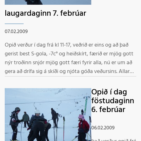
laugardaginn 7. febrúar
07.02.2009
Opið verður í dag frá kl 11-17, veðrið er eins og að það
gerist best S-gola, -7c° og heiðskírt, færið er mjög gott
nýr troðinn snjór mjög gott færi fyrir alla, nú er um að
gera að drífa sig á skíði og njóta góða veðursins. Allar
lyftur í gangi og er gönguspor við Hól Starfsmenn
Opið í dag
föstudaginn
6. febrúar
06.02.2009