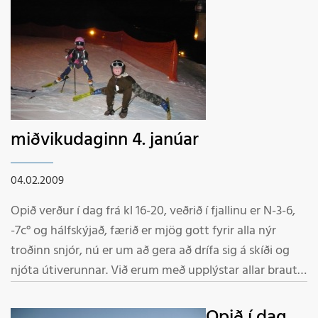
miðvikudaginn 4. janúar
04.02.2009
Opið verður í dag frá kl 16-20, veðrið í fjallinu er N-3-6,
-7c° og hálfskýjað, færið er mjög gott fyrir alla nýr
troðinn snjór, nú er um að gera að drífa sig á skíði og
njóta útiverunnar. Við erum með upplýstar allar brautir
um 2,3 km og brekkur við allra hæfi. Allar lyftur keyrðar,
gönguspor við Hól Velkomin í fjallið Stafrsmenn
Opið í dag