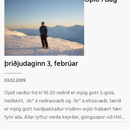
þriðjudaginn 3, febrúar
03.02.2009
Opið verður frá kl 16-20 veðrið er mjög gott S-gola,
heiðskírt, -6c° á neðrasvæði og -9c° á efrasvæði, færið
er mjög gott harðpakkaður troðinn snjór frábært færi
fyrir alla. Allar lyftur verða keyrðar, gönguspor við Hól
Velkomin á skíði Starfsmenn