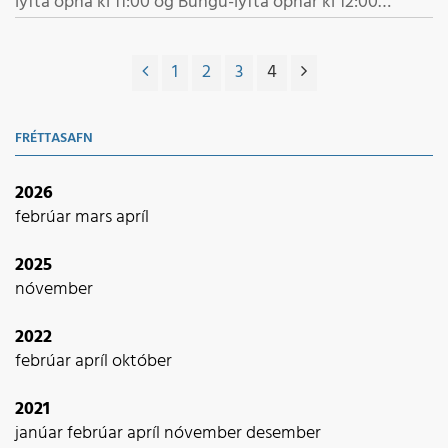
lyfta opna kl 11:00 og Búngu-lyfta opnar kl 12:00
Velkomin í fjallið Starfsmenn
1
2
3
4
FRÉTTASAFN
2026
febrúar
mars
apríl
2025
nóvember
2022
febrúar
apríl
október
2021
janúar
febrúar
apríl
nóvember
desember