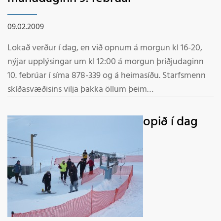
09.02.2009
Lokað verður í dag, en við opnum á morgun kl 16-20,
nýjar upplýsingar um kl 12:00 á morgun þriðjudaginn
10. febrúar í síma 878-339 og á heimasíðu. Starfsmenn
skíðasvæðisins vilja þakka öllum þeim
fjölmörgu gestum sem heimsóktu okkur um helgina
kærlega fyrir komuna.
opið í dag