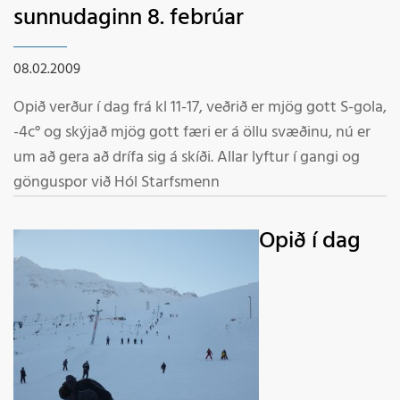
sunnudaginn 8. febrúar
08.02.2009
Opið verður í dag frá kl 11-17, veðrið er mjög gott S-gola,
-4c° og skýjað mjög gott færi er á öllu svæðinu, nú er
um að gera að drífa sig á skíði. Allar lyftur í gangi og
gönguspor við Hól Starfsmenn
Opið í dag