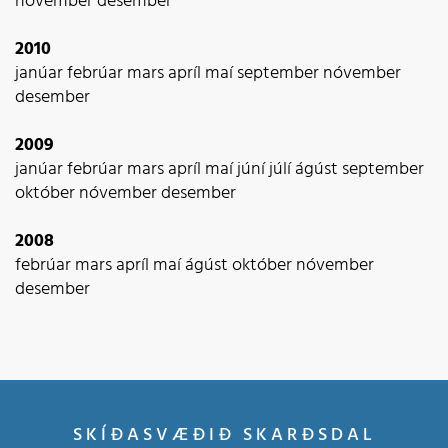
nóvember
desember
2010
janúar
febrúar
mars
apríl
maí
september
nóvember
desember
2009
janúar
febrúar
mars
apríl
maí
júní
júlí
ágúst
september
október
nóvember
desember
2008
febrúar
mars
apríl
maí
ágúst
október
nóvember
desember
SKÍÐASVÆÐIÐ SKARÐSDAL