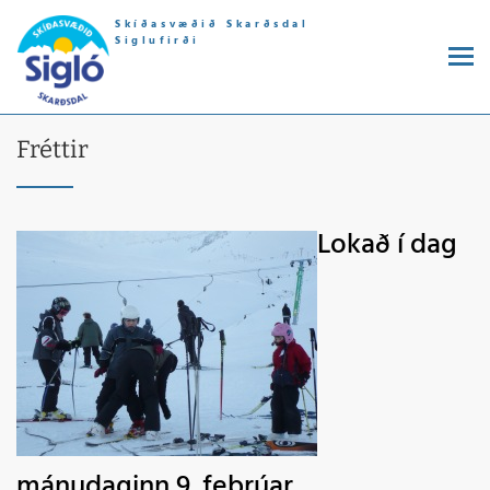
Skíðasvæðið Skarðsdal
Siglufirði
Fréttir
Lokað í dag
mánudaginn 9. febrúar