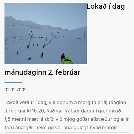
Lokað í dag
mánudaginn 2. febrúar
02.02.2009
Lokað verður í dag, við opnum á morgun þriðjudaginn
3. febrúar kl 16-20, Það var frábær dagur í gær mikið
fjölmenni mæti á skíði við mjög góðar aðstæður og allir
fóru ánægðir heim og var ánægulegt hvað margir