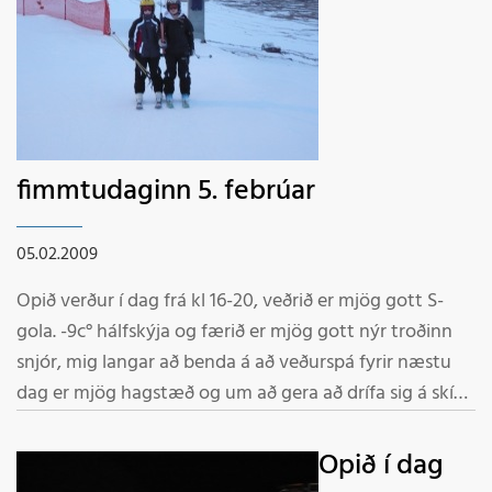
fimmtudaginn 5. febrúar
05.02.2009
Opið verður í dag frá kl 16-20, veðrið er mjög gott S-
gola. -9c° hálfskýja og færið er mjög gott nýr troðinn
snjór, mig langar að benda á að veðurspá fyrir næstu
dag er mjög hagstæð og um að gera að drífa sig á skíði,
gestir nær og fjær verið velkomin í Fjallabyggð. Allar
þrjár lyftur opnar og gönguspor við Hól Starfsmenn
Opið í dag