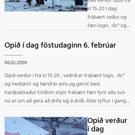
Það verður opið frá
kl 15-20 í dag
frábært veður og
færi logn, -6c° og
heiðskírt og færið
er troðinn
Opið í dag föstudaginn 6. febrúar
harpakkaður snjór,
gott færi fyrir alla,
06.02.2009
nú er um að gera
Opið verður í frá kl 15-20 , veðrið er frábært logn, -6c°
að drífa sig á skíði,
og heiðskírt og færið er eins og gerist best
Skarðsdalurinn er
harðpakkaður troðinn snjór frábært færi fyrir alla svo
eins og málverk
nú er um að gera að drífa sig á skíði. Allar lyftur í gangi
mjög fallegur. Allar
og gönguspor við Hól Starfsmenn
lyftur keyrðar og
gönguspor við Hól
Opið verður
Starfsmenn
í dag