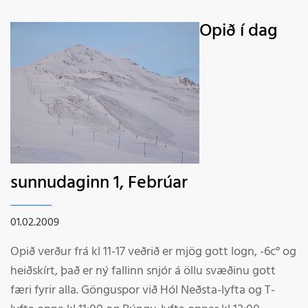
heimamenn mætu. Nýjar upplýsingar um kl 12 á
morgun 3. febrúar Starfsmenn
Opið í dag
sunnudaginn 1, Febrúar
01.02.2009
Opið verður frá kl 11-17 veðrið er mjög gott logn, -6c° og
heiðskírt, það er ný fallinn snjór á öllu svæðinu gott
færi fyrir alla. Gönguspor við Hól Neðsta-lyfta og T-