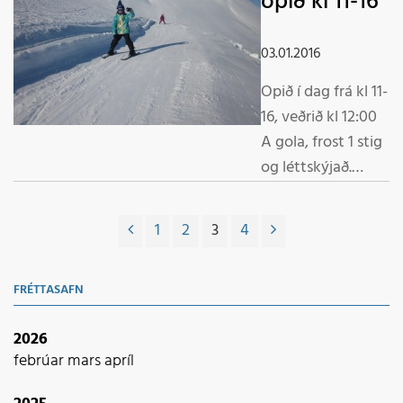
opið kl 11-16
03.01.2016
Opið í dag frá kl 11-
16, veðrið kl 12:00
A gola, frost 1 stig
og léttskýjað.
Færið er troðinn
þurr snjór, s s flott
1
2
3
4
færi og veður í
dag. Velkomin í
FRÉTTASAFN
fjallið Starfsmenn
2026
febrúar
mars
apríl