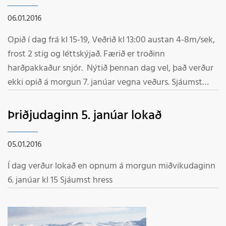
06.01.2016
Opið í dag frá kl 15-19, Veðrið kl 13:00 austan 4-8m/sek,
frost 2 stig og léttskýjað. Færið er troðinn
harðpakkaður snjór. Nýtið þennan dag vel, það verður
ekki opið á morgun 7. janúar vegna veðurs. Sjáumst
hress Starfsmenn
Þriðjudaginn 5. janúar lokað
05.01.2016
Í dag verður lokað en opnum á morgun miðvikudaginn
6. janúar kl 15 Sjáumst hress