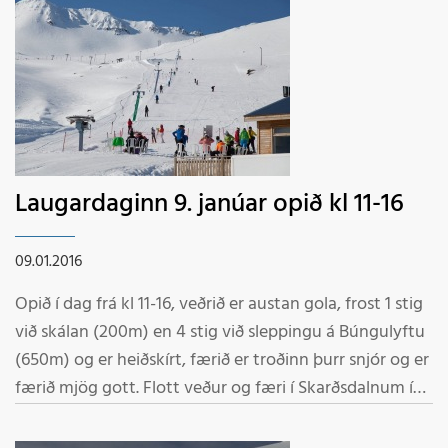
Laugardaginn 9. janúar opið kl 11-16
09.01.2016
Opið í dag frá kl 11-16, veðrið er austan gola, frost 1 stig
við skálan (200m) en 4 stig við sleppingu á Búngulyftu
(650m) og er heiðskírt, færið er troðinn þurr snjór og er
færið mjög gott. Flott veður og færi í Skarðsdalnum í
dag. Skíðakennsla fyrir byrjendur í dag og á morgun,
hefst kl 13:00. Panta í síma 893-5059 Velkomin í fjallið