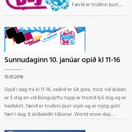
Færið er troðinn þurr
snjór. Snjór um víða
veröld er næsta
sunnudag 17. janúar
http://world-snow-
day.com/en/wsd/Event_Lo
Velkomin í fjallið
Sunnudaginn 10. janúar opið kl 11-16
Starfsmenn
10.01.2016
Opið í dag frá kl 11-16, veðrið er SA gola, frost við skálan
er 5 stig en við Búngulyftu topp er frostið 6,5 stig og er
heiðskírt, færið er troðinn þurr snjór og er mjög gott
færi í dag. 6 skíðaleiðir tilbúnar. World snow day
sunnudaginn 17. janúar http://world-snow-day.com
Velkomin í fjallið Fjallamenn