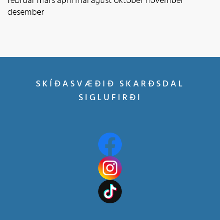
febrúar
mars
apríl
maí
ágúst
október
nóvember
desember
SKÍÐASVÆÐIÐ SKARÐSDAL
SIGLUFIRÐI