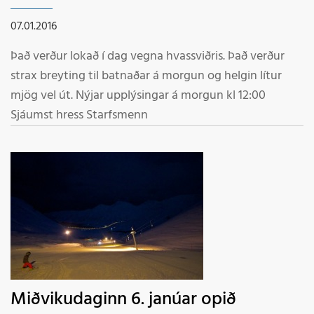
07.01.2016
Það verður lokað í dag vegna hvassviðris. Það verður
strax breyting til batnaðar á morgun og helgin lítur
mjög vel út. Nýjar upplýsingar á morgun kl 12:00
Sjáumst hress Starfsmenn
Miðvikudaginn 6. janúar opið