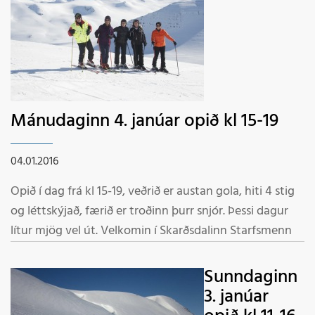
Mánudaginn 4. janúar opið kl 15-19
04.01.2016
Opið í dag frá kl 15-19, veðrið er austan gola, hiti 4 stig
og léttskýjað, færið er troðinn þurr snjór. Þessi dagur
lítur mjög vel út. Velkomin í Skarðsdalinn Starfsmenn
Sunndaginn
3. janúar