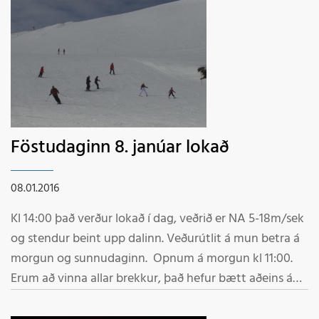
Fjallamenn
Föstudaginn 8. janúar lokað
08.01.2016
Kl 14:00 það verður lokað í dag, veðrið er NA 5-18m/sek
og stendur beint upp dalinn. Veðurútlit á mun betra á
morgun og sunnudaginn. Opnum á morgun kl 11:00.
Erum að vinna allar brekkur, það hefur bætt aðeins á
snjóinn ca 5-15cm. Umsjónarmaður