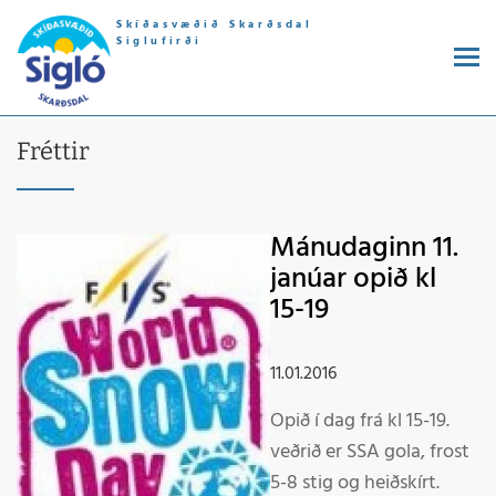
Skíðasvæðið Skarðsdal
Siglufirði
Fréttir
Mánudaginn 11.
janúar opið kl
15-19
11.01.2016
Opið í dag frá kl 15-19.
veðrið er SSA gola, frost
5-8 stig og heiðskírt.