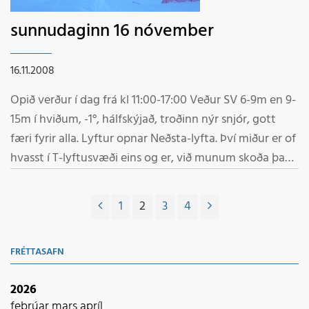
sunnudaginn 16 nóvember
16.11.2008
Opið verður í dag frá kl 11:00-17:00 Veður SV 6-9m en 9-
15m í hviðum, -1°, hálfskýjað, troðinn nýr snjór, gott
færi fyrir alla. Lyftur opnar Neðsta-lyfta. Því miður er of
hvasst í T-lyftusvæði eins og er, við munum skoða það
hvort við getum opnað T-lyftu eftir kl 12:00 Verið
velkomin á svæðið
1
2
3
4
FRÉTTASAFN
2026
febrúar
mars
apríl