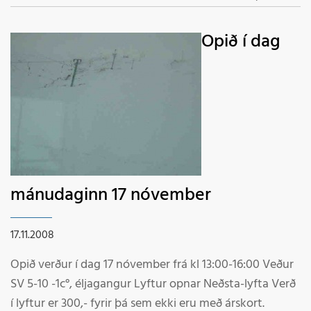
upplýsingar verða
á netinu og í
Opið í dag
upplýsingasíma
878-3399 á
morgun Verð í
lyftur á morgun
fyrir
grunnskólabörn kr.
300.- árskort 2008
gilda í lyftur.
mánudaginn 17 nóvember
Fjölmennum í
fjallið með nesti,
17.11.2008
en búnað getið
Opið verður í dag 17 nóvember frá kl 13:00-16:00 Veður
þið fengið lánaðan
SV 5-10 -1c°, éljagangur Lyftur opnar Neðsta-lyfta Verð
frítt. Starfsmenn
í lyftur er 300,- fyrir þá sem ekki eru með árskort.