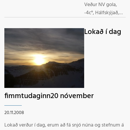
Veður NV gola,
-4c°, Hálfskýjað,
troðinn nýr snjór,
gott færi fyrir alla
Lokað í dag
Lyftur opnar
Neðsta-lyfta og T-
lyfta Velkomin í
fjallið.
fimmtudaginn20 nóvember
20.11.2008
Lokað verður í dag, erum að fá snjó núna og stefnum á