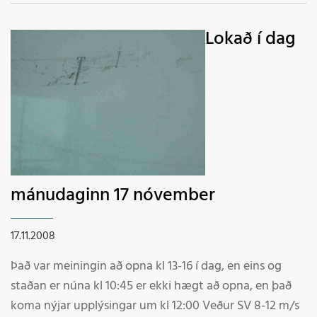
Lokað í dag
mánudaginn 17 nóvember
17.11.2008
Það var meiningin að opna kl 13-16 í dag, en eins og
staðan er núna kl 10:45 er ekki hægt að opna, en það
koma nýjar upplýsingar um kl 12:00 Veður SV 8-12 m/s