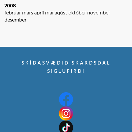
2008
febrúar
mars
apríl
maí
ágúst
október
nóvember
desember
SKÍÐASVÆÐIÐ SKARÐSDAL
SIGLUFIRÐI