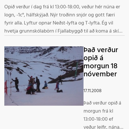
Opið verður í dag frá kl 13:00-18:00, veður hér núna er
logn, -1c°, hálfskýjað. Nýr troðinn snjór og gott færi
fyrir alla. Lyftur opnar Neðst-lyfta og T-lyfta. Ég vil
hvetja grunnskólabörn í Fjallabyggð til að koma á skíði
og hafa góðan dag, það kostar aðeins 300,- kr en
árskort gilda, þið getið fengið allan skíðaútbúnað
Það verður
lánaðan frítt.
opið á
morgun 18
nóvember
17.11.2008
Það verður opið á
morgun frá kl
13:00-18:00 ef
veður leifir, nánari