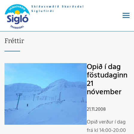
Skíðasvæðið Skarðsdal
Siglufirði
Fréttir
Opið í dag
föstudaginn
21
nóvember
21.11.2008
Opið verður í dag
frá kl 14:00-20:00