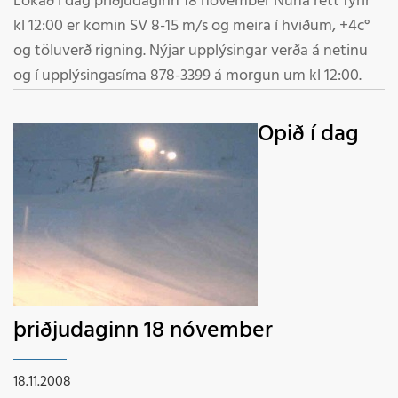
Lokað í dag þriðjudaginn 18 nóvember Núna rétt fyrir
kl 12:00 er komin SV 8-15 m/s og meira í hviðum, +4c°
og töluverð rigning. Nýjar upplýsingar verða á netinu
og í upplýsingasíma 878-3399 á morgun um kl 12:00.
Opið í dag
þriðjudaginn 18 nóvember
18.11.2008