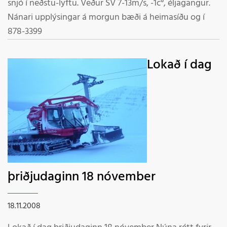
snjó í neðstu-lyftu. Veður SV 7-13m/s, -1c°, éljagangur.
Nánari upplýsingar á morgun bæði á heimasíðu og í
878-3399
Lokað í dag
þriðjudaginn 18 nóvember
18.11.2008