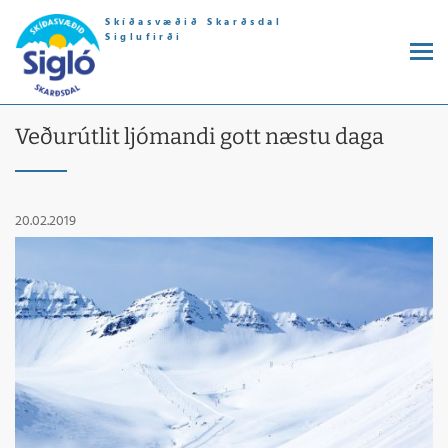
Skíðasvæðið Skarðsdal
Siglufirði
Veðurútlit ljómandi gott næstu daga
20.02.2019