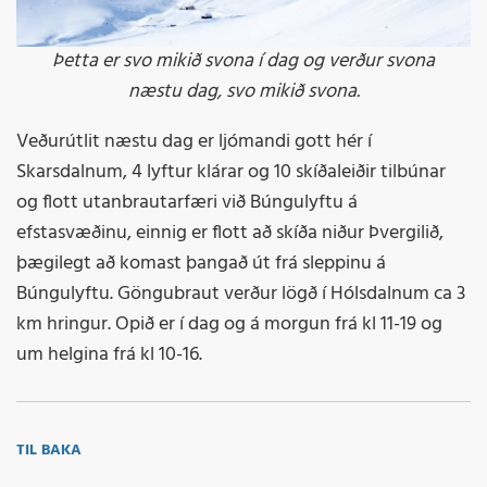
Þetta er svo mikið svona í dag og verður svona
næstu dag, svo mikið svona.
Veðurútlit næstu dag er ljómandi gott hér í
Skarsdalnum, 4 lyftur klárar og 10 skíðaleiðir tilbúnar
og flott utanbrautarfæri við Búngulyftu á
efstasvæðinu, einnig er flott að skíða niður Þvergilið,
þægilegt að komast þangað út frá sleppinu á
Búngulyftu. Göngubraut verður lögð í Hólsdalnum ca 3
km hringur. Opið er í dag og á morgun frá kl 11-19 og
um helgina frá kl 10-16.
TIL BAKA