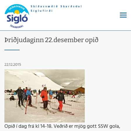
Skíðasvæðið Skarðsdal
Siglufirði
Þriðjudaginn 22.desember opið
22.12.2015
Opið í dag frá kl 14-18. Veðrið er mjög gott SSW gola,