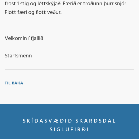
frost 1 stig og léttskýjað. Færið er troðunn þurr snjór.
Flott færi og flott veður.
Velkomin í fjallið
Starfsmenn
TIL BAKA
SKÍÐASVÆÐIÐ SKARÐSDAL
SIGLUFIRÐI