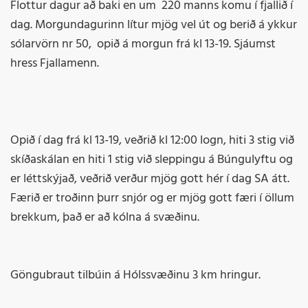
Flottur dagur að baki en um 220 manns komu í fjallið í
dag. Morgundagurinn lítur mjög vel út og berið á ykkur
sólarvörn nr 50, opið á morgun frá kl 13-19. Sjáumst
hress Fjallamenn.
Opið í dag frá kl 13-19, veðrið kl 12:00 logn, hiti 3 stig við
skíðaskálan en hiti 1 stig við sleppingu á Búngulyftu og
er léttskýjað, veðrið verður mjög gott hér í dag SA átt.
Færið er troðinn þurr snjór og er mjög gott færi í öllum
brekkum, það er að kólna á svæðinu.
Göngubraut tilbúin á Hólssvæðinu 3 km hringur.