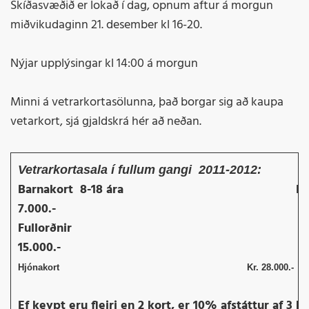
Skíðasvæðið er lokað í dag, opnum aftur á morgun
miðvikudaginn 21. desember kl 16-20.
Nýjar upplýsingar kl 14:00 á morgun
Minni á vetrarkortasölunna, það borgar sig að kaupa
vetarkort, sjá gjaldskrá hér að neðan.
Vetrarkortasala í fullum gangi 2011-2012:
Barnakort
8-18 ára
Kr
7.000.-
Fullorðnir
K
15.000.-
Hjónakort
Kr. 28.000.-
Ef keypt eru fleiri en 2 kort, er 10% afstáttur af 3 k