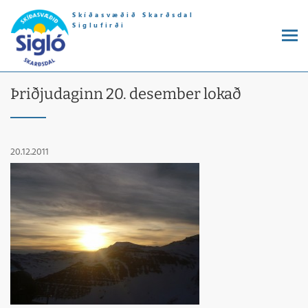
Skíðasvæðið Skarðsdal
Siglufirði
Þriðjudaginn 20. desember lokað
20.12.2011