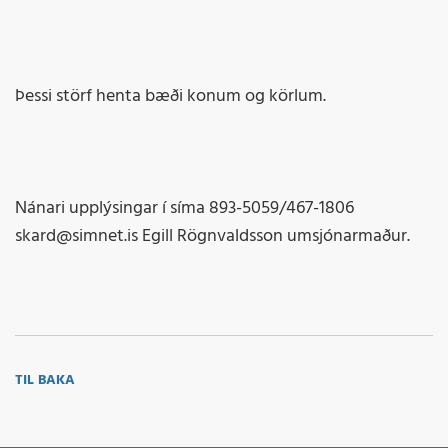
Þessi störf henta bæði konum og körlum.
Nánari upplýsingar í síma 893-5059/467-1806
skard@simnet.is Egill Rögnvaldsson umsjónarmaður.
TIL BAKA