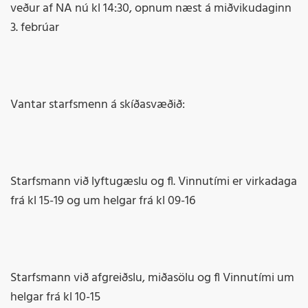
veður af NA nú kl 14:30, opnum næst á miðvikudaginn
3. febrúar
Vantar starfsmenn á skíðasvæðið:
Starfsmann við lyftugæslu og fl. Vinnutími er virkadaga
frá kl 15-19 og um helgar frá kl 09-16
Starfsmann við afgreiðslu, miðasölu og fl Vinnutími um
helgar frá kl 10-15