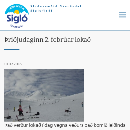
Skíðasvæðið Skarðsdal
Siglufirði
Þriðjudaginn 2. febrúar lokað
01.02.2016
Það verður lokað í dag vegna veðurs það komið leiðinda