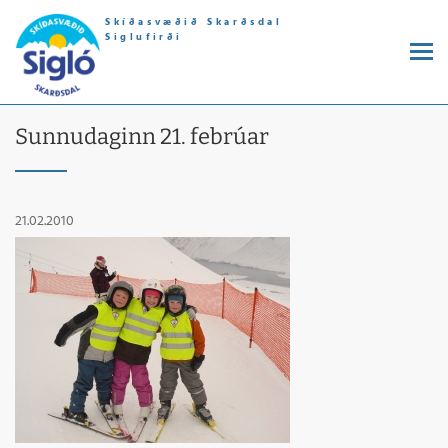
Skíðasvæðið Skarðsdal
Siglufirði
Sunnudaginn 21. febrúar
21.02.2010