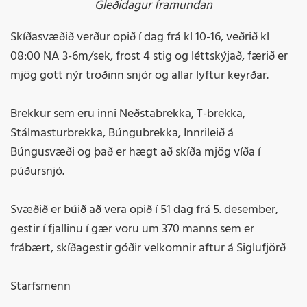
Gleðidagur framundan
Skíðasvæðið verður opið í dag frá kl 10-16, veðrið kl
08:00 NA 3-6m/sek, frost 4 stig og léttskýjað, færið er
mjög gott nýr troðinn snjór og allar lyftur keyrðar.
Brekkur sem eru inni Neðstabrekka, T-brekka,
Stálmasturbrekka, Búngubrekka, Innrileið á
Búngusvæði og það er hægt að skíða mjög víða í
púðursnjó.
Svæðið er búið að vera opið í 51 dag frá 5. desember,
gestir í fjallinu í gær voru um 370 manns sem er
frábært, skíðagestir góðir velkomnir aftur á Siglufjörð
Starfsmenn