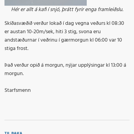
Hér er allt á kafi í snjó, þrátt fyrir enga framleiðslu.
Skíðasvæðið verður lokað í dag vegna veðurs kl 08:30
er austan 10-20m/sek, hiti 3 stig, svona eru
andstæðurnar í veðrinu í gærmorgun kl 06:00 var 10
stiga frost.
Það verður opið á morgun, nýjar upplýsingar kl 13:00 á
morgun.
Starfsmenn
TIL BAKA