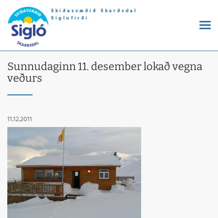
Skíðasvæðið Skarðsdal
Siglufirði
Sunnudaginn 11. desember lokað vegna
veðurs
11.12.2011