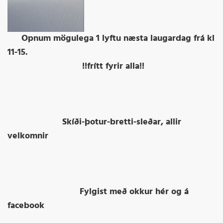
Opnum mögulega 1 lyftu næsta laugardag frá kl
11-15.
!!frítt fyrir alla!!
Skíði-þotur-bretti-sleðar, allir
velkomnir
Fylgist með okkur hér og á
facebook