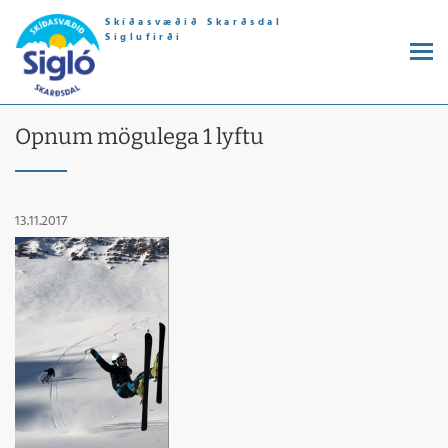
Skíðasvæðið Skarðsdal
Siglufirði
Opnum mögulega 1 lyftu
13.11.2017