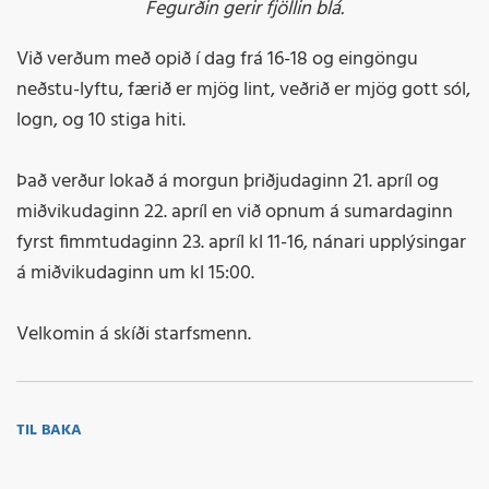
Fegurðin gerir fjöllin blá.
Við verðum með opið í dag frá 16-18 og eingöngu
neðstu-lyftu, færið er mjög lint, veðrið er mjög gott sól,
logn, og 10 stiga hiti.
Það verður lokað á morgun þriðjudaginn 21. apríl og
miðvikudaginn 22. apríl en við opnum á sumardaginn
fyrst fimmtudaginn 23. apríl kl 11-16, nánari upplýsingar
á miðvikudaginn um kl 15:00.
Velkomin á skíði starfsmenn.
TIL BAKA