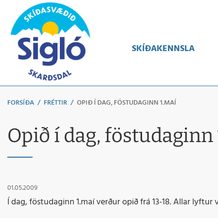
Leita
SKÍÐAKENNSLA
FORSÍÐA
/
FRÉTTIR
/
OPIÐ Í DAG, FÖSTUDAGINN 1.MAÍ
Opið í dag, föstudaginn
01.05.2009
Í dag, föstudaginn 1.maí verður opið frá 13-18. Allar lyftur