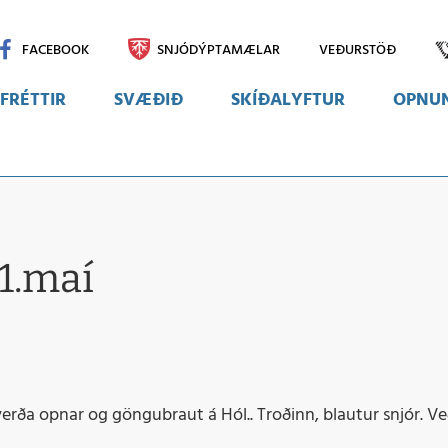
FACEBOOK
SNJÓDÝPTAMÆLAR
VEÐURSTÖÐ
FRÉTTIR
SVÆÐIÐ
SKÍÐALYFTUR
OPNUN
Svæðið
Myndir
Vefmyndavélar
 1.maí
 verða opnar og göngubraut á Hól.. Troðinn, blautur snjór. Veðr