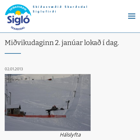
Skíðasvæðið Skarðsdal
Siglufirði
Miðvikudaginn 2. janúar lokað í dag.
02.01.2013
Hálslyfta