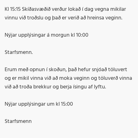
Kl 15:15 Skíðasvæðið verður lokað í dag vegna mikilar
vinnu við troðslu og það er verið að hreinsa veginn.
Nýjar upplýsingar á morgun kl 10:00
Starfsmenn.
Erum með opnun í skoðun, það hefur snjóað töluvert
og er mikil vinna við að moka veginn og töluverð vinna
við að troða brekkur og berja ísingu af lyftu.
Nýjar upplýsingar um kl 15:00
Starfsmenn