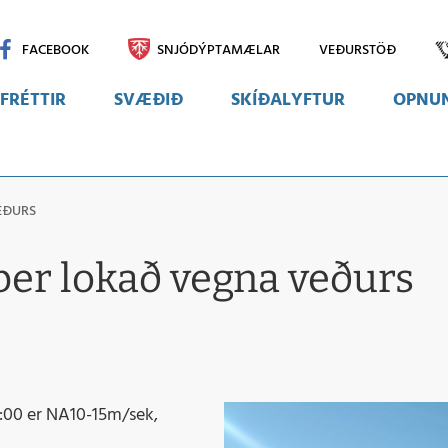
FACEBOOK
SNJÓDÝPTAMÆLAR
VEÐURSTÖÐ
FRÉTTIR
SVÆÐIÐ
SKÍÐALYFTUR
OPNUN
Svæðið
EÐURS
Myndir
Vefmyndavélar
er lokað vegna veðurs
4:00 er NA10-15m/sek,