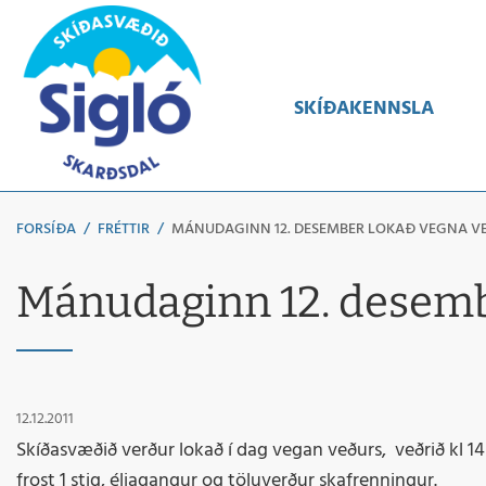
Leita
SKÍÐAKENNSLA
FORSÍÐA
/
FRÉTTIR
/
MÁNUDAGINN 12. DESEMBER LOKAÐ VEGNA V
Mánudaginn 12. desemb
12.12.2011
Skíðasvæðið verður lokað í dag vegan veðurs, veðrið kl 1
frost 1 stig, éljagangur og töluverður skafrenningur.