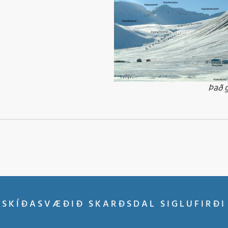
Það g
SKÍÐASVÆÐIÐ SKARÐSDAL SIGLUFIRÐI