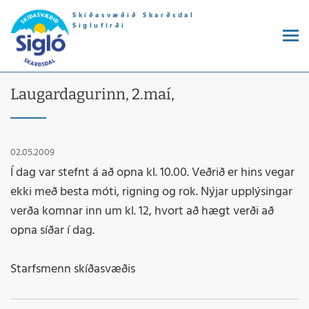
Skíðasvæðið Skarðsdal
Siglufirði
Laugardagurinn, 2.maí,
02.05.2009
Í dag var stefnt á að opna kl. 10.00. Veðrið er hins vegar
ekki með besta móti, rigning og rok. Nýjar upplýsingar
verða komnar inn um kl. 12, hvort að hægt verði að
opna síðar í dag.
Starfsmenn skíðasvæðis