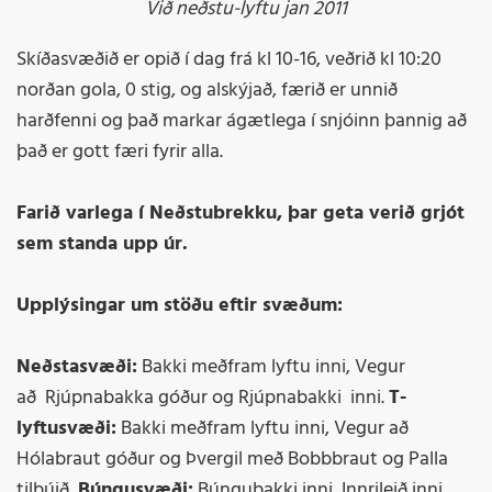
Við neðstu-lyftu jan 2011
Skíðasvæðið er opið í dag frá kl 10-16, veðrið kl 10:20
norðan gola, 0 stig, og alskýjað, færið er unnið
harðfenni og það markar ágætlega í snjóinn þannig að
það er gott færi fyrir alla.
Farið varlega í Neðstubrekku, þar geta verið grjót
sem standa upp úr.
Upplýsingar um stöðu eftir svæðum:
Neðstasvæði:
Bakki meðfram lyftu inni, Vegur
að Rjúpnabakka góður og Rjúpnabakki inni.
T-
lyftusvæði:
Bakki meðfram lyftu inni, Vegur að
Hólabraut góður og Þvergil með Bobbbraut og Palla
tilbúið,
Búngusvæði:
Búngubakki inni, Innrileið inni