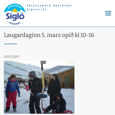
Skíðasvæðið Skarðsdal
Siglufirði
Laugardaginn 5. mars opið kl 10-16
05.03.2011