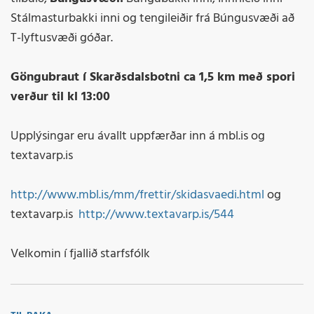
Stálmasturbakki inni og tengileiðir frá Búngusvæði að
T-lyftusvæði góðar.
Göngubraut í Skarðsdalsbotni ca 1,5 km með spori
verður til kl 13:00
Upplýsingar eru ávallt uppfærðar inn á mbl.is og
textavarp.is
http://www.mbl.is/mm/frettir/skidasvaedi.html
og
textavarp.is
http://www.textavarp.is/544
Velkomin í fjallið starfsfólk