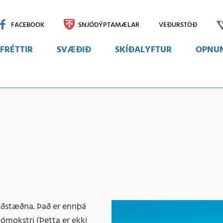
FACEBOOK
SNJÓDÝPTAMÆLAR
VEÐURSTÖÐ
FRÉTTIR
SVÆÐIÐ
SKÍÐALYFTUR
OPNUN
Svæðið
Myndir
Vefmyndavélar
g aðstæðna. Það er ennþá
njómokstri (Þetta er ekki