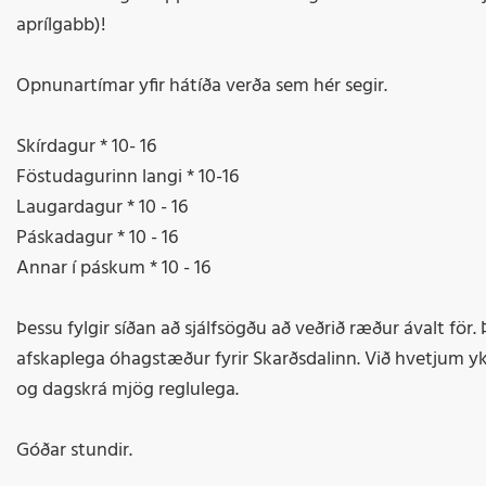
aprílgabb)!
Opnunartímar yfir hátíða verða sem hér segir.
Skírdagur * 10- 16
Föstudagurinn langi * 10-16
Laugardagur * 10 - 16
Páskadagur * 10 - 16
Annar í páskum * 10 - 16
Þessu fylgir síðan að sjálfsögðu að veðrið ræður ávalt för
afskaplega óhagstæður fyrir Skarðsdalinn. Við hvetjum 
og dagskrá mjög reglulega.
Góðar stundir.