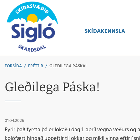
Leita
SKÍÐAKENNSLA
FORSÍÐA
/
FRÉTTIR
/
GLEÐILEGA PÁSKA!
Gleðilega Páska!
01.04.2026
Fyrir það fyrsta þá er lokað í dag 1. apríl vegna veðurs o
kolófært hingað uppeftir til okkar og mikil vinna eftir í s