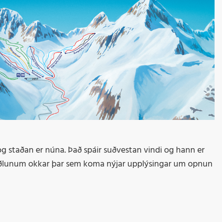
s og staðan er núna. Það spáir suðvestan vindi og hann er
smiðlunum okkar þar sem koma nýjar upplýsingar um opnun