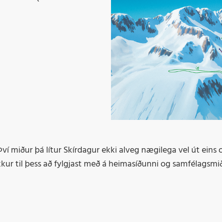
. Því miður þá lítur Skírdagur ekki alveg nægilega vel út ein
ykkur til þess að fylgjast með á heimasíðunni og samfélag