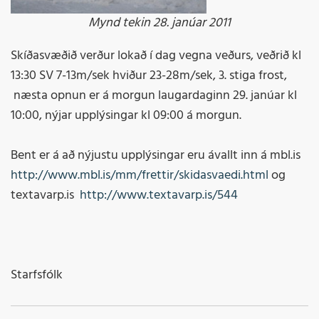
Mynd tekin 28. janúar 2011
Skíðasvæðið verður lokað í dag vegna veðurs, veðrið kl
13:30 SV 7-13m/sek hviður 23-28m/sek, 3. stiga frost,
næsta opnun er á morgun laugardaginn 29. janúar kl
10:00, nýjar upplýsingar kl 09:00 á morgun.
Bent er á að nýjustu upplýsingar eru ávallt inn á mbl.is
http://www.mbl.is/mm/frettir/skidasvaedi.html
og
textavarp.is
http://www.textavarp.is/544
Starfsfólk