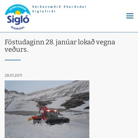
Skíðasvæðið Skarðsdal
Siglufirði
Föstudaginn 28. janúar lokað vegna
veðurs.
28.01.2011