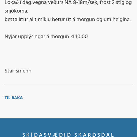
Lokað í dag vegna veðurs NA 8-18m/sek, frost 2 stig og
snjókoma.
Þetta lítur allt miklu betur út á morgun og um helgina.
Nýjar upplýsingar á morgun kl 10:00
Starfsmenn
TIL BAKA
SKÍÐASVÆÐIÐ SKARÐSDAL