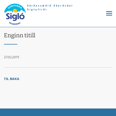
Skíðasvæðið Skarðsdal
Siglufirði
Enginn titill
27.02.2015
TIL BAKA