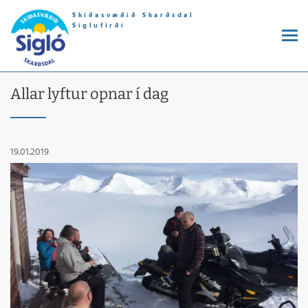
Skíðasvæðið Skarðsdal
Siglufirði
Allar lyftur opnar í dag
19.01.2019