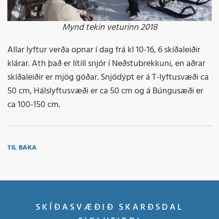
Mynd tekin veturinn 2018
Allar lyftur verða opnar í dag frá kl 10-16, 6 skíðaleiðir
klárar. Ath það er lítill snjór í Neðstubrekkuni, en aðrar
skíðaleiðir er mjög góðar. Snjódýpt er á T-lyftusvæði ca
50 cm, Hálslyftusvæði er ca 50 cm og á Búngusæði er
ca 100-150 cm.
TIL BAKA
SKÍÐASVÆÐIÐ SKARÐSDAL